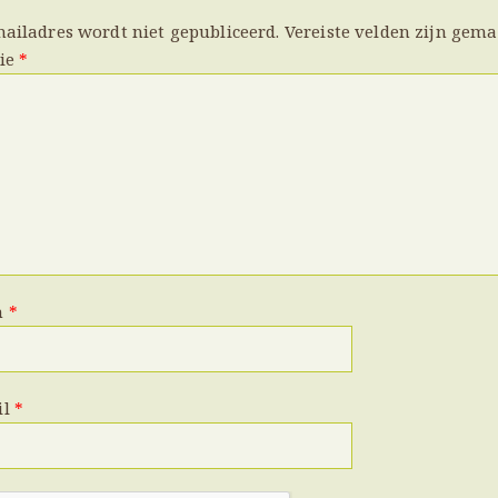
mailadres wordt niet gepubliceerd.
Vereiste velden zijn gem
tie
*
m
*
il
*