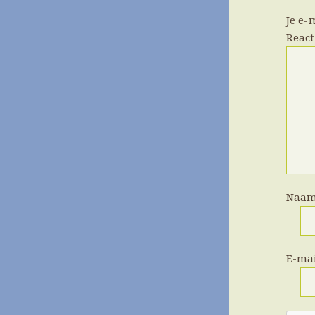
Je e-
Reac
Naa
E-ma