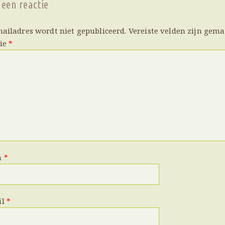
 een reactie
mailadres wordt niet gepubliceerd.
Vereiste velden zijn gem
tie
*
m
*
il
*