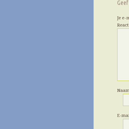
Geef
Je e-
Reac
Naa
E-ma