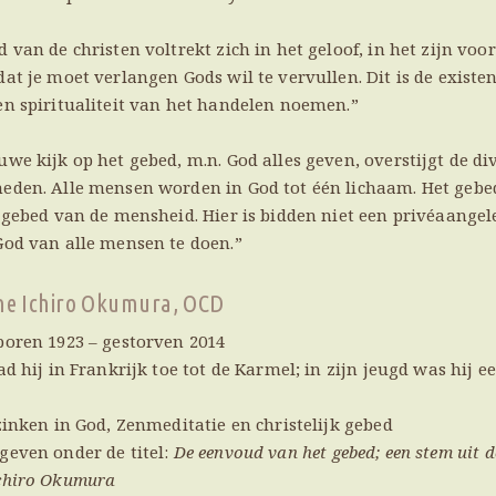
d van de christen voltrekt zich in het geloof, in het zijn voo
dat je moet verlangen Gods wil te vervullen. Dit is de existe
en spiritualiteit van het handelen noemen.”
uwe kijk op het gebed, m.n. God alles geven, overstijgt de di
eden. Alle mensen worden in God tot één lichaam. Het gebe
t gebed van de mensheid. Hier is bidden niet een privéaange
God van alle mensen te doen.”
ne Ichiro Okumura, OCD
boren 1923 – gestorven 2014
rad hij in Frankrijk toe tot de Karmel; in zijn jeugd was hij
rzinken in God, Zenmeditatie en christelijk gebed
geven onder de titel:
De eenvoud van het gebed; een stem uit 
chiro Okumura