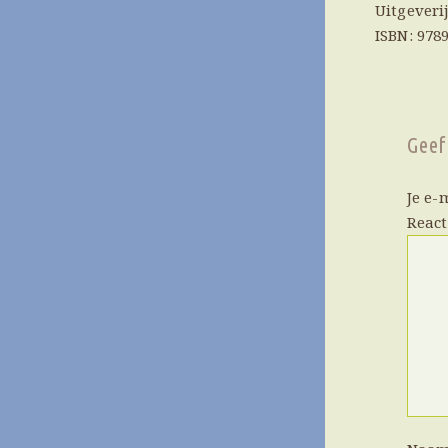
Uitgeveri
ISBN: 978
Geef
Je e-
Reac