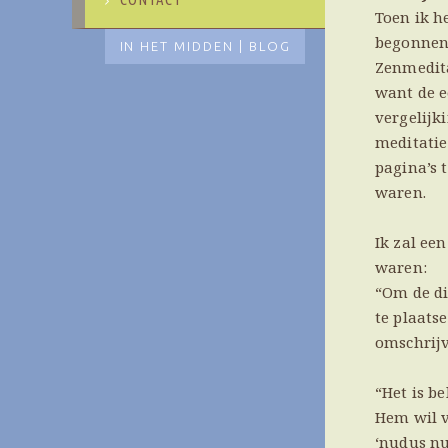
Toen ik he
begonnen 
IN HET MIDDEN | BLOG
Zenmedita
want de e
vergelijk
meditatie 
pagina’s 
waren.
Ik zal ee
waren:
“Om de di
te plaats
omschrijv
“Het is b
Hem wil v
‘nudus nu