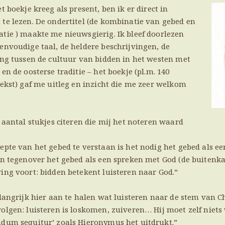
t boekje kreeg als present, ben ik er direct in
te lezen. De ondertitel (de kombinatie van gebed en
tie ) maakte me nieuwsgierig. Ik bleef doorlezen
envoudige taal, de heldere beschrijvingen, de
ing tussen de cultuur van bidden in het westen met
en de oosterse traditie – het boekje (pl.m. 140
tekst) gaf me uitleg en inzicht die me zeer welkom
n aantal stukjes citeren die mij het noteren waard
epte van het gebed te verstaan is het nodig het gebed als e
en tegenover het gebed als een spreken met God (de buitenka
ing voort: bidden betekent luisteren naar God.”
elangrijk hier aan te halen wat luisteren naar de stem van 
olgen: luisteren is loskomen, zuiveren… Hij moet zelf niet
dum sequitur’ zoals Hieronymus het uitdrukt.”