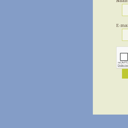
Naa
E-ma