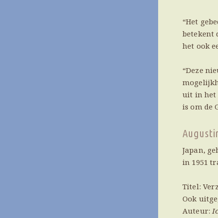
“Het gebe
betekent 
het ook e
“Deze nie
mogelijkh
uit in he
is om de 
Augusti
Japan, ge
in 1951 t
Titel: Ve
Ook uitge
Auteur:
I