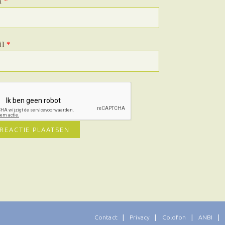
m
*
il
*
Contact
Privacy
Colofon
ANBI