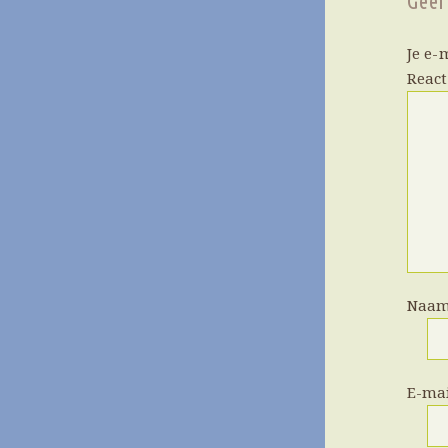
Geef
Je e-
Reac
Naa
E-ma