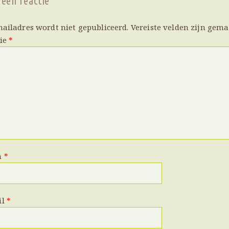
 een reactie
mailadres wordt niet gepubliceerd.
Vereiste velden zijn gem
tie
*
m
*
il
*