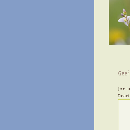
Geef
Je e-
Reac