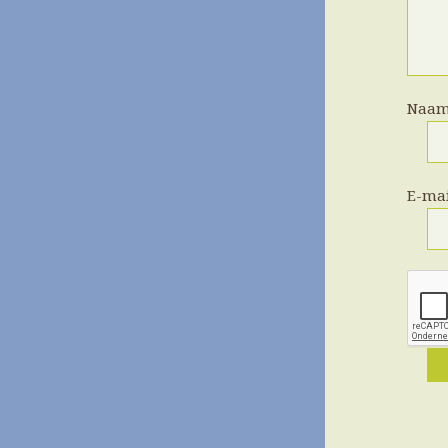
Naa
E-ma