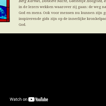
Berg Karmel, Donkere Nacht, Geestelijk Hooglied, 
in de lezers wekken waarover zij gaan: de weg na
God en mens. Ook voor mensen nu kunnen zijn ge
inspirerende gids zijn op de innerlijke kronkelpa
God.